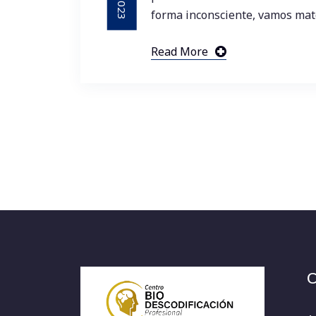
forma inconsciente, vamos mate
Read More
C