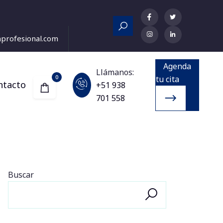
nprofesional.com
Agenda
Llámanos:
0
tu cita
ntacto
+51 938
701 558
Buscar