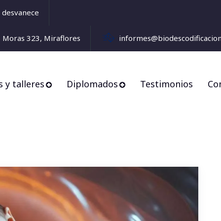
se desvanece
s Moras 323, Miraflores
informes@biodescodificacio
 y talleres
Diplomados
Testimonios
Co